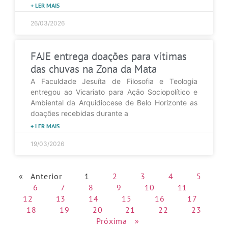
+ LER MAIS
26/03/2026
FAJE entrega doações para vítimas
das chuvas na Zona da Mata
A Faculdade Jesuíta de Filosofia e Teologia
entregou ao Vicariato para Ação Sociopolítico e
Ambiental da Arquidiocese de Belo Horizonte as
doações recebidas durante a
+ LER MAIS
19/03/2026
« Anterior
1
2
3
4
5
6
7
8
9
10
11
12
13
14
15
16
17
18
19
20
21
22
23
Próxima »