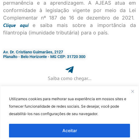
permanência e a aprendizagem. A AJEAS atua em
conformidade à legislação vigente por meio da Lei
Complementar nº 187 de 16 de dezembro de 2021.
Clique
aqui
e saiba mais sobre a importância da
filantropia (imunidade tributária) para o país.
Av. Dr. Cristiano Guimarães, 2127
Planalto - Belo Horizonte - MG CEP: 31720 300
Saiba como chegar...
Utilizamos cookies para melhorar sua experiência em nossos sites e
+ 55 (31) 3115-7000​
fornecer funcionalidade de redes sociais. Se desejar, você pode
desabilitá-los nas configurações de seu navegador.
©Faculdade Jesuíta de Filosofia e Teologia – Site desenvolvido por
Rafael
Patrick de Souza
Aceitar
...