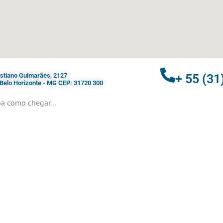
ristiano Guimarães, 2127
+ 55 (31
- Belo Horizonte - MG CEP: 31720 300
a como chegar...