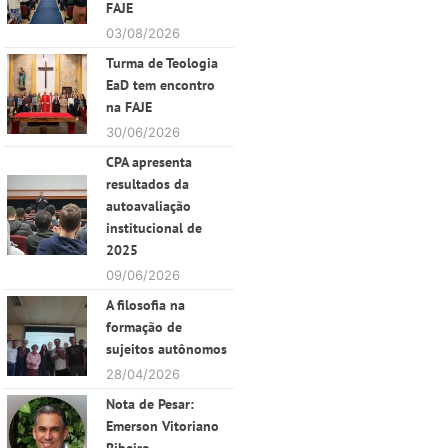
FAJE
03/08/2026
Turma de Teologia
EaD tem encontro
na FAJE
30/06/2026
CPA apresenta
resultados da
autoavaliação
institucional de
2025
09/06/2026
A filosofia na
formação de
sujeitos autônomos
28/04/2026
Nota de Pesar:
Emerson Vitoriano