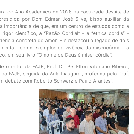
rtura do Ano Acadêmico de 2026 na Faculdade Jesuíta de
presidida por Dom Edmar José Silva, bispo auxiliar da
 a importância de que, em um centro de estudos como a
igor científico, a “Razão Cordial” – a “ethica cordis” –
riência concreta do amor. Ele destacou o legado de dois
lmeida – como exemplos da vivência da misericórdia – a
co, em seu livro “O nome de Deus é misericórdia”.
 o reitor da FAJE, Prof. Dr. Pe. Elton Vitoriano Ribeiro,
 da FAJE, seguida da Aula Inaugural, proferida pelo Prof.
: um debate com Roberto Schwarz e Paulo Arantes”.