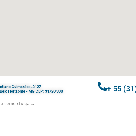
ristiano Guimarães, 2127
+ 55 (31
- Belo Horizonte - MG CEP: 31720 300
a como chegar...