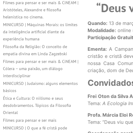
Filmes para pensar e ser mais & CiNEAM |
“Deus 
Aristóteles, Alexandre e filosofia
helenística no cinema.
Quando:
13 de març
MINICURSO | Máquinas Morais: os limites
Modalidade:
online
da inteligência artificial diante da
Participação Gratui
experiência humana
Filosofia da Religião: O conceito de
Ementa:
A Campanh
empatia divina em Linda Zagzebski
cristão e cristã d
Filmes para pensar e ser mais & CiNEAM |
nossa Casa Comum
Cólera – uma paixão, um diálogo
criação, dom de De
interdisciplinar
Convidado
MINICURSO | Judaísmo: alguns elementos
básicos
Frei
Oton da Silva 
Ética e Cultura: O niilismo e seus
Tema:
A Ecologia In
desdobramentos. Tópicos da Filosofia
Oriental
Profa. Márcia Eloi 
Filmes para pensar e ser mais
Tema: “Deus viu que
MINICURSO | O que a fé cristã pode