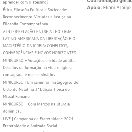
Coordenação geral
aprender com o ateísmo?
Apoio:
Eliani Araújo
Ética, Filosofia Política e Sociedade:
Reconhecimento, Virtudes e Justiça na
Filosofia Contemporânea
A INTER-RELAÇÃO ENTRE A TEOLOGIA
LATINO-AMERICANA DA LIBERTAÇÃO E O
MAGISTÉRIO DA IGREJA: CONFLITOS,
CONVERGÊNCIAS E NOVOS HORIZONTES
MINICURSO – Vocações em idade adulta:
Desafios da formação na vida religiosa
consagrada e nos seminários
MINICURSO | Um caminho mistagógico do
Ciclo do Natal na 3ª Edição Típica do
Missal Romano
MINICURSO – Com Marcos na liturgia
dominical
LIVE | Campanha da Fraternidade 2024:
Fraternidade e Amizade Social