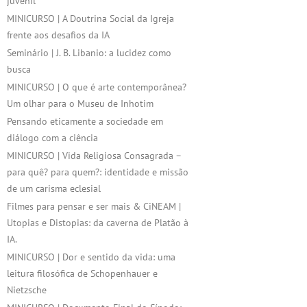
juvenil
MINICURSO | A Doutrina Social da Igreja
frente aos desafios da IA
Seminário | J. B. Libanio: a lucidez como
busca
MINICURSO | O que é arte contemporânea?
Um olhar para o Museu de Inhotim
Pensando eticamente a sociedade em
diálogo com a ciência
MINICURSO | Vida Religiosa Consagrada –
para quê? para quem?: identidade e missão
de um carisma eclesial
Filmes para pensar e ser mais & CiNEAM |
Utopias e Distopias: da caverna de Platão à
IA.
MINICURSO | Dor e sentido da vida: uma
leitura filosófica de Schopenhauer e
Nietzsche