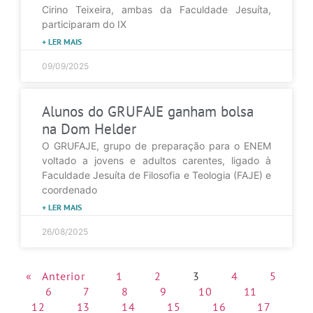
Cirino Teixeira, ambas da Faculdade Jesuíta,
participaram do IX
+ LER MAIS
09/09/2025
Alunos do GRUFAJE ganham bolsa
na Dom Helder
O GRUFAJE, grupo de preparação para o ENEM
voltado a jovens e adultos carentes, ligado à
Faculdade Jesuíta de Filosofia e Teologia (FAJE) e
coordenado
+ LER MAIS
26/08/2025
« Anterior
1
2
3
4
5
6
7
8
9
10
11
12
13
14
15
16
17