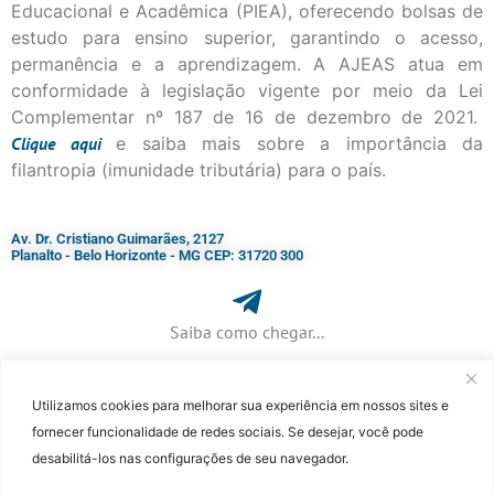
Educacional e Acadêmica (PIEA), oferecendo bolsas de
estudo para ensino superior, garantindo o acesso,
permanência e a aprendizagem. A AJEAS atua em
conformidade à legislação vigente por meio da Lei
Complementar nº 187 de 16 de dezembro de 2021.
Clique
aqui
e saiba mais sobre a importância da
filantropia (imunidade tributária) para o país.
Av. Dr. Cristiano Guimarães, 2127
Planalto - Belo Horizonte - MG CEP: 31720 300
Saiba como chegar...
Utilizamos cookies para melhorar sua experiência em nossos sites e
+ 55 (31) 3115-7000​
fornecer funcionalidade de redes sociais. Se desejar, você pode
desabilitá-los nas configurações de seu navegador.
©Faculdade Jesuíta de Filosofia e Teologia – Site desenvolvido por
Rafael