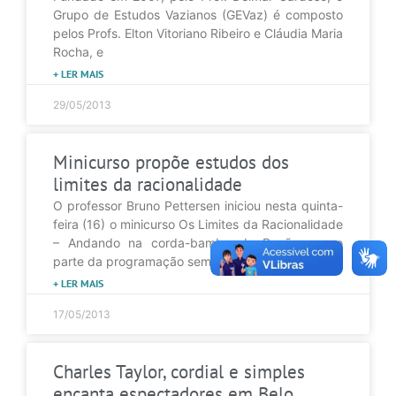
Grupo de Estudos Vazianos (GEVaz) é composto
pelos Profs. Elton Vitoriano Ribeiro e Cláudia Maria
Rocha, e
+ LER MAIS
29/05/2013
Minicurso propõe estudos dos
limites da racionalidade
O professor Bruno Pettersen iniciou nesta quinta-
feira (16) o minicurso Os Limites da Racionalidade
– Andando na corda-bamba da Razão, como
parte da programação semestral
+ LER MAIS
17/05/2013
Charles Taylor, cordial e simples
encanta espectadores em Belo