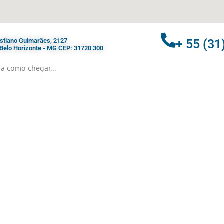
ristiano Guimarães, 2127
+ 55 (31
- Belo Horizonte - MG CEP: 31720 300
a como chegar...