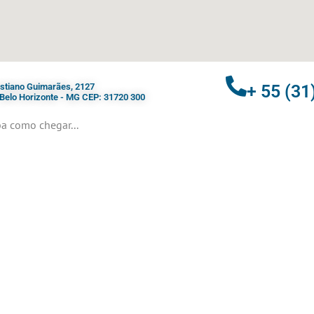
ristiano Guimarães, 2127
+ 55 (31
- Belo Horizonte - MG CEP: 31720 300
a como chegar...