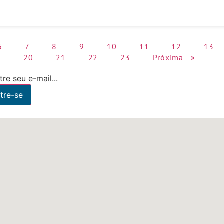
6
7
8
9
10
11
12
13
9
20
21
22
23
Próxima »
re seu e-mail...