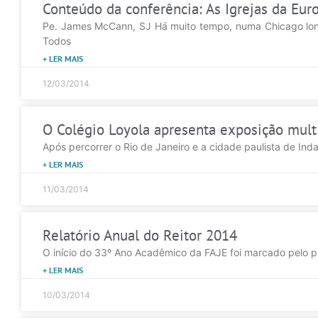
Conteúdo da conferência: As Igrejas da Eur
Pe. James McCann, SJ Há muito tempo, numa Chicago long
Todos
+ LER MAIS
12/03/2014
O Colégio Loyola apresenta exposição multi
Após percorrer o Rio de Janeiro e a cidade paulista de I
+ LER MAIS
11/03/2014
Relatório Anual do Reitor 2014
O início do 33º Ano Acadêmico da FAJE foi marcado pelo pr
+ LER MAIS
10/03/2014