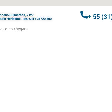
ristiano Guimarães, 2127
+ 55 (31
- Belo Horizonte - MG CEP: 31720 300
a como chegar...