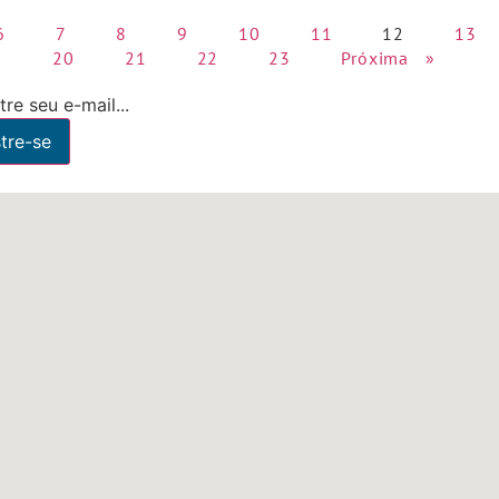
6
7
8
9
10
11
12
13
9
20
21
22
23
Próxima »
re seu e-mail...