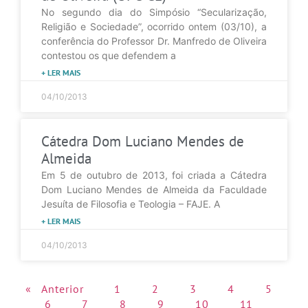
No segundo dia do Simpósio “Secularização,
Religião e Sociedade”, ocorrido ontem (03/10), a
conferência do Professor Dr. Manfredo de Oliveira
contestou os que defendem a
+ LER MAIS
04/10/2013
Cátedra Dom Luciano Mendes de
Almeida
Em 5 de outubro de 2013, foi criada a Cátedra
Dom Luciano Mendes de Almeida da Faculdade
Jesuíta de Filosofia e Teologia – FAJE. A
+ LER MAIS
04/10/2013
« Anterior
1
2
3
4
5
6
7
8
9
10
11