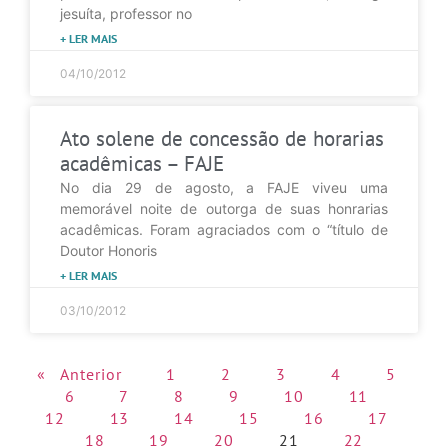
jesuíta, professor no
+ LER MAIS
04/10/2012
Ato solene de concessão de horarias
acadêmicas – FAJE
No dia 29 de agosto, a FAJE viveu uma
memorável noite de outorga de suas honrarias
acadêmicas. Foram agraciados com o “título de
Doutor Honoris
+ LER MAIS
03/10/2012
« Anterior
1
2
3
4
5
6
7
8
9
10
11
12
13
14
15
16
17
18
19
20
21
22