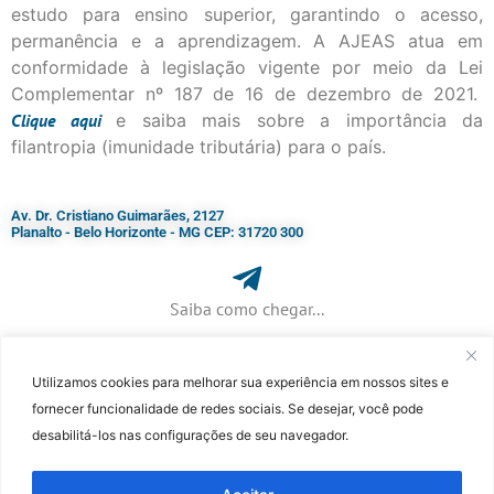
estudo para ensino superior, garantindo o acesso,
permanência e a aprendizagem. A AJEAS atua em
conformidade à legislação vigente por meio da Lei
Complementar nº 187 de 16 de dezembro de 2021.
Clique
aqui
e saiba mais sobre a importância da
filantropia (imunidade tributária) para o país.
Av. Dr. Cristiano Guimarães, 2127
Planalto - Belo Horizonte - MG CEP: 31720 300
Saiba como chegar...
Utilizamos cookies para melhorar sua experiência em nossos sites e
+ 55 (31) 3115-7000​
fornecer funcionalidade de redes sociais. Se desejar, você pode
desabilitá-los nas configurações de seu navegador.
©Faculdade Jesuíta de Filosofia e Teologia – Site desenvolvido por
Rafael
Patrick de Souza