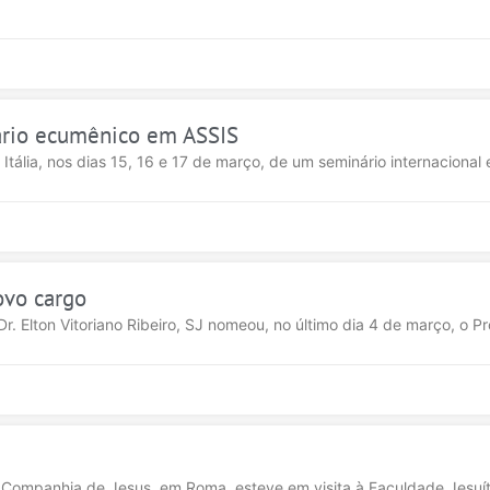
nário ecumênico em ASSIS
, Itália, nos dias 15, 16 e 17 de março, de um seminário internaciona
ovo cargo
Dr. Elton Vitoriano Ribeiro, SJ nomeou, no último dia 4 de março, o Pro
 Companhia de Jesus, em Roma, esteve em visita à Faculdade Jesuíta