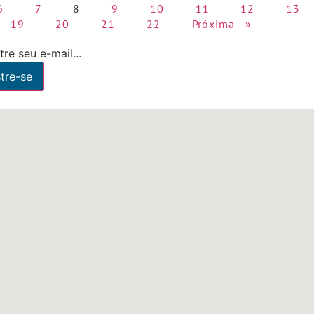
6
7
8
9
10
11
12
13
19
20
21
22
Próxima »
re seu e-mail...