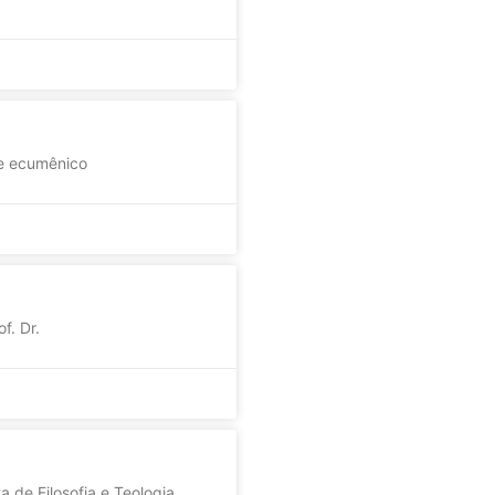
l e ecumênico
f. Dr.
 de Filosofia e Teologia