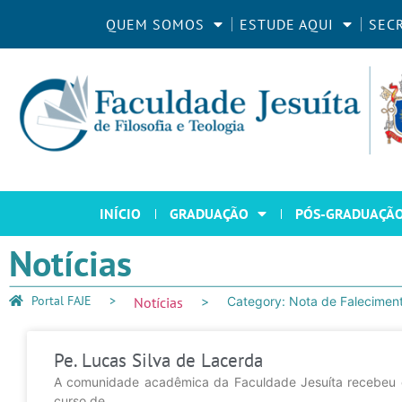
QUEM SOMOS
ESTUDE AQUI
SEC
INÍCIO
GRADUAÇÃO
PÓS-GRADUAÇÃ
Notícias
Portal FAJE
Notícias
Category: Nota de Falecimen
Pe. Lucas Silva de Lacerda
A comunidade acadêmica da Faculdade Jesuíta recebeu co
curso de