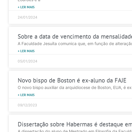
+ LER MAIS
24/01/2024
Sobre a data de vencimento da mensalidade
A Faculdade Jesuíta comunica que, em função de alteração
+ LER MAIS
05/01/2024
Novo bispo de Boston é ex-aluno da FAJE
O novo bispo auxiliar da arquidiocese de Boston, EUA, é 
+ LER MAIS
09/12/2023
Dissertação sobre Habermas é destaque e
A dissertação do aluno de Mestrado em Filosofia da Faculda