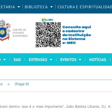
RETARIA
BIBLIOTECA
CULTURA E ESPIRITUALIDA
O
EAD
EXTENSÃO
EVENTOS
NOTÍCIAS
to
(Page 9)
cam dentro: isso é o mais importante”. João Batista Libanio, SJ. 