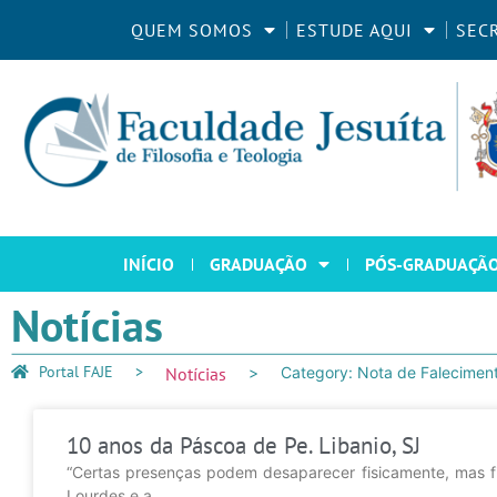
QUEM SOMOS
ESTUDE AQUI
SEC
INÍCIO
GRADUAÇÃO
PÓS-GRADUAÇÃ
Notícias
Portal FAJE
Notícias
Category: Nota de Falecimen
10 anos da Páscoa de Pe. Libanio, SJ
“Certas presenças podem desaparecer fisicamente, mas fi
Lourdes e a