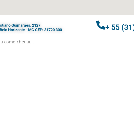
ristiano Guimarães, 2127
+ 55 (31
- Belo Horizonte - MG CEP: 31720 300
a como chegar...