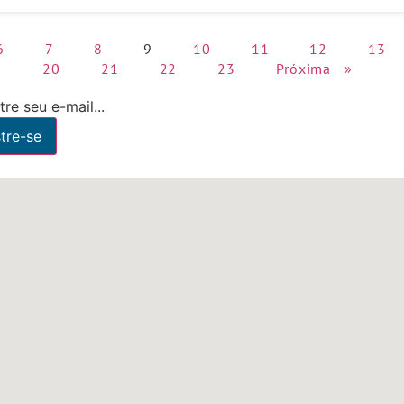
6
7
8
9
10
11
12
13
9
20
21
22
23
Próxima »
re seu e-mail...