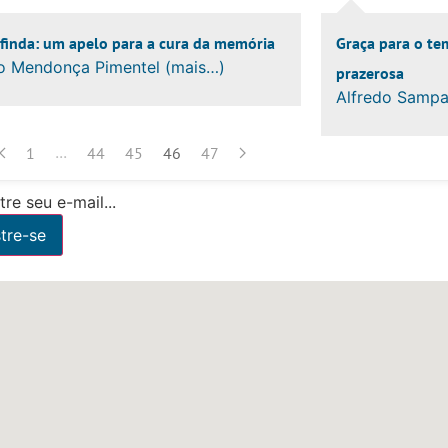
nfinda: um apelo para a cura da memória
Graça para o te
o Mendonça Pimentel (mais…)
prazerosa
Alfredo Sampa
...
1
44
45
46
47
re seu e-mail...