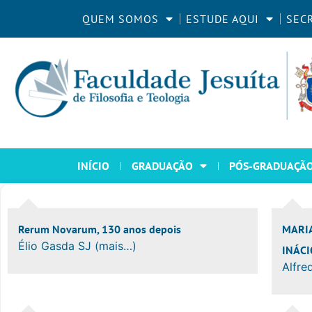
QUEM SOMOS
ESTUDE AQUI
SEC
INÍCIO
GRADUAÇÃO
PÓS-GRADUAÇÃ
Rerum Novarum, 130 anos depois
MARIA
Élio Gasda SJ (mais…)
INÁCI
Alfre