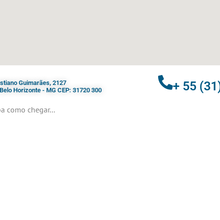
ristiano Guimarães, 2127
+ 55 (31
- Belo Horizonte - MG CEP: 31720 300
a como chegar...