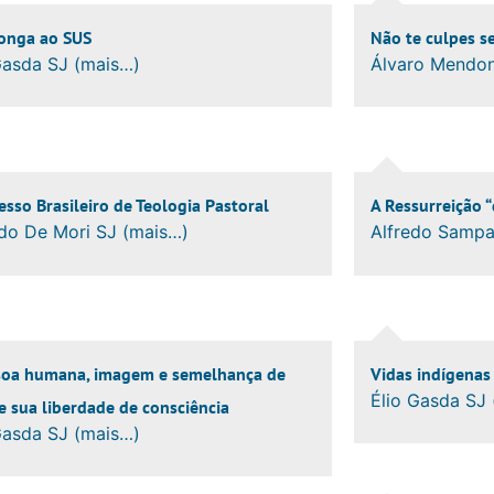
longa ao SUS
Não te culpes s
Gasda SJ (mais…)
Álvaro Mendon
sso Brasileiro de Teologia Pastoral
A Ressurreição “
do De Mori SJ (mais…)
Alfredo Sampa
soa humana, imagem e semelhança de
Vidas indígena
Élio Gasda SJ
e sua liberdade de consciência
Gasda SJ (mais…)