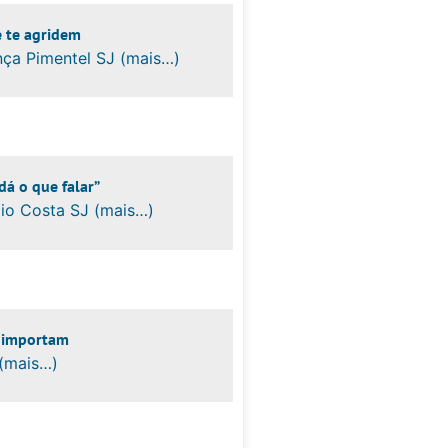
e te agridem
ça Pimentel SJ (mais…)
dá o que falar”
io Costa SJ (mais…)
s importam
 (mais…)